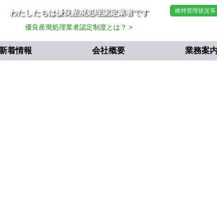
維持管理状況等
わたしたちは優良産廃処理認定業者です
当社は、すべての
優良産廃処理業者認定制度とは？ >
ISO14001を認
新着情報
会社概要
業務案