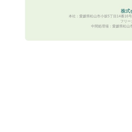
株式
本社：愛媛県松山市小坂5丁目14番16号 TE
フリーダ
中間処理場：愛媛県松山市南吉