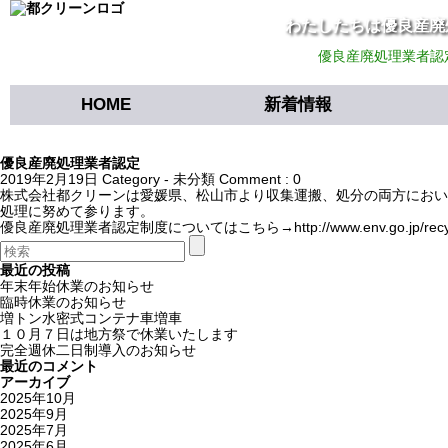
わたしたちは優良産廃
優良産廃処理業者認
HOME
新着情報
優良産廃処理業者認定
2019年2月19日
Category -
未分類
Comment : 0
株式会社都クリーンは愛媛県、松山市より収集運搬、処分の両方におい
処理に努めて参ります。
優良産廃処理業者認定制度についてはこちら→http://www.env.go.jp/recycle
最近の投稿
年末年始休業のお知らせ
臨時休業のお知らせ
増トン水密式コンテナ車増車
１０月７日は地方祭で休業いたします
完全週休二日制導入のお知らせ
最近のコメント
アーカイブ
2025年10月
2025年9月
2025年7月
2025年6月