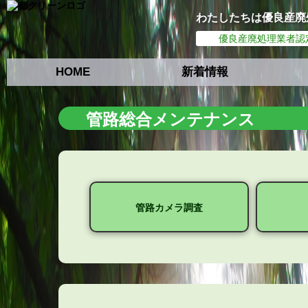
わたしたちは優良産廃
優良産廃処理業者認
HOME
新着情報
管路総合メンテナンス
管路カメラ調査