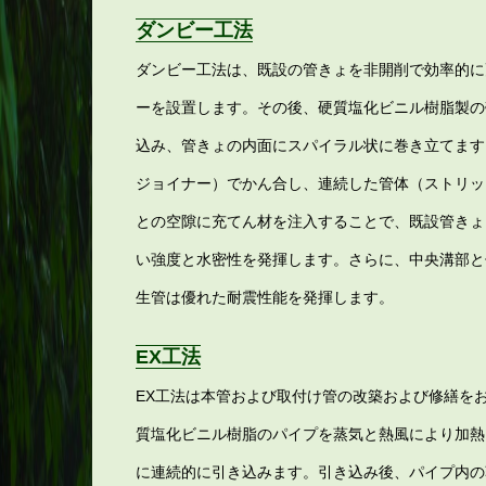
ダンビー工法
ダンビー工法は、既設の管きょを非開削で効率的に
ーを設置します。その後、硬質塩化ビニル樹脂製の
込み、管きょの内面にスパイラル状に巻き立てます
ジョイナー）でかん合し、連続した管体（ストリッ
との空隙に充てん材を注入することで、既設管きょ
い強度と水密性を発揮します。さらに、中央溝部と
生管は優れた耐震性能を発揮します。
EX工法
EX工法は本管および取付け管の改築および修繕を
質塩化ビニル樹脂のパイプを蒸気と熱風により加熱
に連続的に引き込みます。引き込み後、パイプ内の