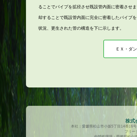
ることでパイプを拡径させ既設管内面に密着させま
却することで既設管内面に完全に密着したパイプを
状況、更生された管の構造を下に示します。
ＥＸ・ダン
株式
本社：愛媛県松山市小坂5丁目14番16号 TE
フリーダ
中間処理場：愛媛県松山市南吉