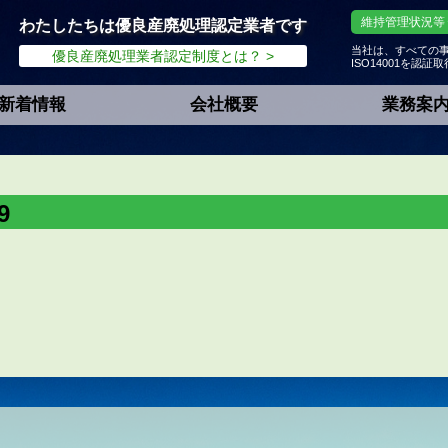
維持管理状況等
わたしたちは優良産廃処理認定業者です
当社は、すべての
優良産廃処理業者認定制度とは？ >
ISO14001を認
新着情報
会社概要
業務案
9