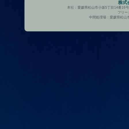
株式
本社：愛媛県松山市小坂5丁目14番16号 TE
フリーダ
中間処理場：愛媛県松山市南吉