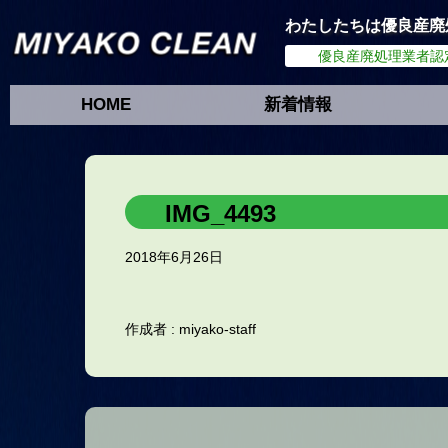
わたしたちは優良産廃
優良産廃処理業者認
HOME
新着情報
IMG_4493
2018年6月26日
作成者 :
miyako-staff