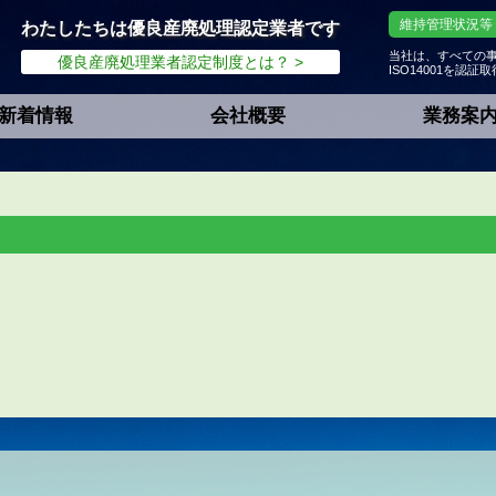
維持管理状況等
わたしたちは優良産廃処理認定業者です
当社は、すべての
優良産廃処理業者認定制度とは？ >
ISO14001を認
新着情報
会社概要
業務案